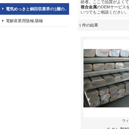
給者。ここで品質がよくて
複合金属
のOEMサービス
電気めっきと銅回収業界の3層の複合金属
いつでもご相談ください。
電解産業用陰極,陽極
1 件の結果
ショーケース
ウィ