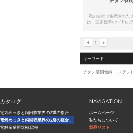
チタン製
私の会社で生産された
は、国家標準gb / t 127
産技術を圧縮+熱
1
キーワード
チタン製銅包鋼
ステン
カタログ
NAVIGATION
電気めっきと銅回収業界の2重の複合金属
ホームページ
電気めっきと銅回収業界の3層の複合金属
私たちについて
電解産業用陰極,陽極
製品リスト